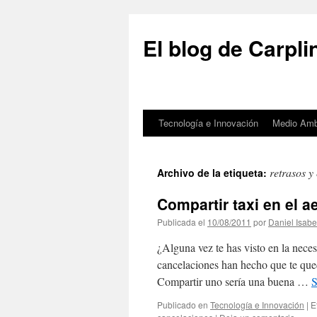
El blog de Carpl
Tecnología e Innovación
Medio Amb
Saltar
al
retrasos y
Archivo de la etiqueta:
contenido
Compartir taxi en el 
Publicada el
10/08/2011
por
Daniel Isabe
¿Alguna vez te has visto en la neces
cancelaciones han hecho que te qued
Compartir uno sería una buena …
S
Publicado en
Tecnología e Innovación
|
E