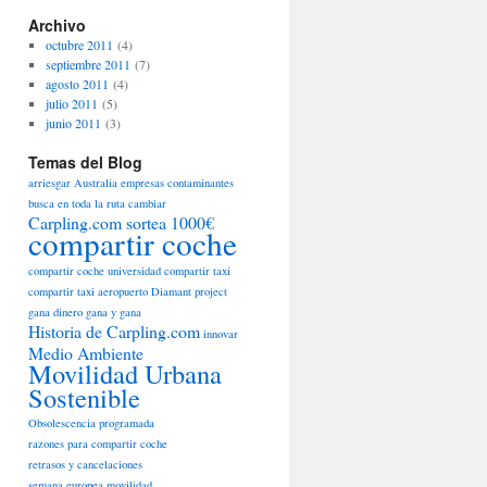
Archivo
octubre 2011
(4)
septiembre 2011
(7)
agosto 2011
(4)
julio 2011
(5)
junio 2011
(3)
Temas del Blog
arriesgar
Australia empresas contaminantes
busca en toda la ruta
cambiar
Carpling.com sortea 1000€
compartir coche
compartir coche universidad
compartir taxi
compartir taxi aeropuerto
Diamant project
gana dinero
gana y gana
Historia de Carpling.com
innovar
Medio Ambiente
Movilidad Urbana
Sostenible
Obsolescencia programada
razones para compartir coche
retrasos y cancelaciones
semana europea movilidad