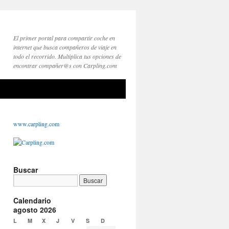
El primer portal para compartir coche en
internet que busca compañeros de viaje en
todo el recorrido. Multiplica tus opciones de
encontrar compañer@s con Carpling.com
www.carpling.com
Buscar
Calendario
agosto 2026
L
M
X
J
V
S
D