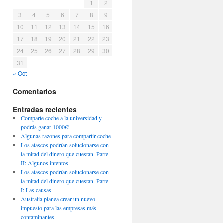
1
2
3
4
5
6
7
8
9
10
11
12
13
14
15
16
17
18
19
20
21
22
23
24
25
26
27
28
29
30
31
« Oct
Comentarios
Entradas recientes
Comparte coche a la universidad y
podrás ganar 1000€!
Algunas razones para compartir coche.
Los atascos podrían solucionarse con
la mitad del dinero que cuestan. Parte
II: Algunos intentos
Los atascos podrían solucionarse con
la mitad del dinero que cuestan. Parte
I: Las causas.
Australia planea crear un nuevo
impuesto para las empresas más
contaminantes.