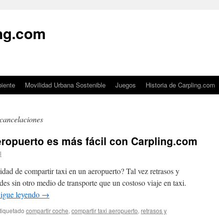
ing.com
iente
Movilidad Urbana Sostenible
Juegos
Historia de Carpling.com
 cancelaciones
aeropuerto es más fácil con Carpling.com
l
idad de compartir taxi en un aeropuerto? Tal vez retrasos y
es sin otro medio de transporte que un costoso viaje en taxi.
igue leyendo
→
tiquetado
compartir coche
,
compartir taxi aeropuerto
,
retrasos y