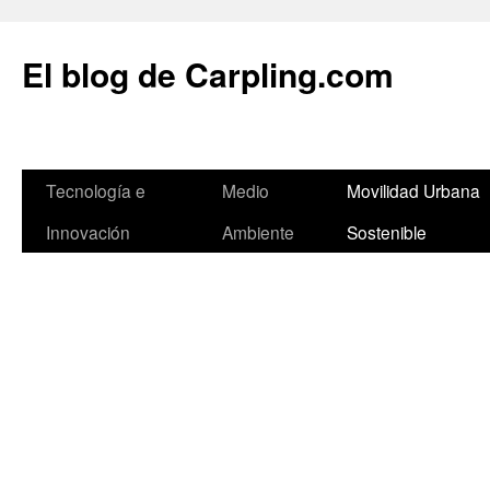
El blog de Carpling.com
Saltar
Tecnología e
Medio
Movilidad Urbana
al
Innovación
Ambiente
Sostenible
contenido