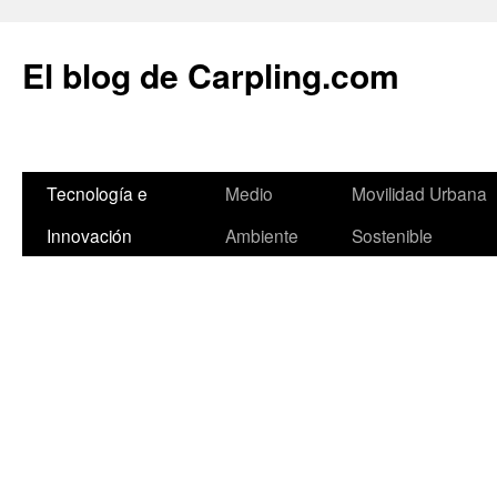
El blog de Carpling.com
Saltar
Tecnología e
Medio
Movilidad Urbana
al
Innovación
Ambiente
Sostenible
contenido